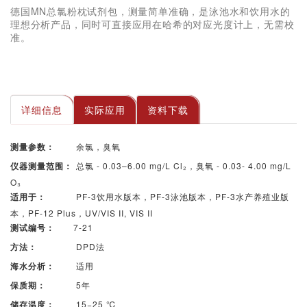
德国MN总氯粉枕试剂包，测量简单准确，是泳池水和饮用水的
理想分析产品，同时可直接应用在哈希的对应光度计上，无需校
准。
详细信息
实际应用
资料下载
余氯，臭氧
测量参数：
总氯 - 0.03–6.00 mg/L Cl₂，臭氧 - 0.03- 4.00 mg/L
仪器测量范围：
O₃
PF-3饮用水版本，PF-3泳池版本，PF-3水产养殖业版
适用于：
本，PF-12 Plus，UV/VIS II, VIS II
7-21
测试编号：
DPD法
方法：
适用
海水分析：
5年
保质期：
15−25 ℃
储存温度：