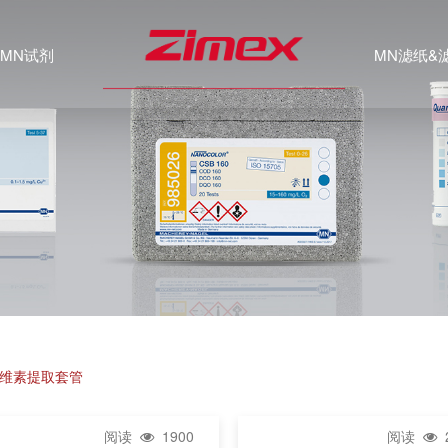
MN试剂
MN滤纸&
纤维素提取套管
阅读
1900
阅读
2